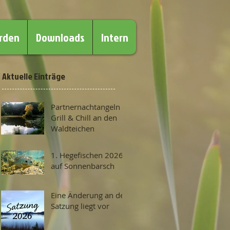
erden
Downloads
Intern
Aktuelle Einträge
Partnernachtangeln –
Grill & Chill an den
Waldteichen
1. Hegefischen 2026
auf Sonnenbarsch
Eine Änderung an der
Satzung liegt vor