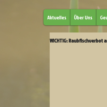
Aktuelles
Über Uns
Ge
WICHTIG: Raubfischverbot an