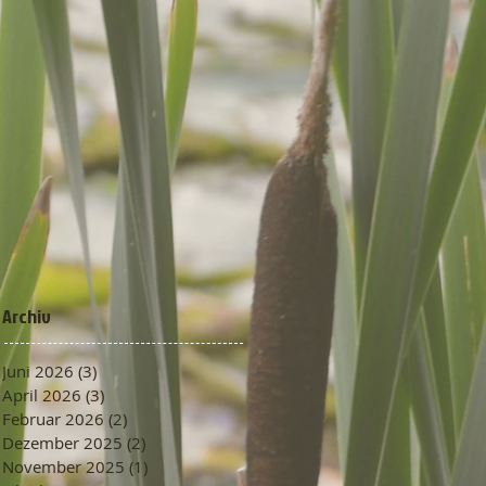
Archiv
Juni 2026
(3)
3 Beiträge
April 2026
(3)
3 Beiträge
Februar 2026
(2)
2 Beiträge
Dezember 2025
(2)
2 Beiträge
November 2025
(1)
1 Beitrag