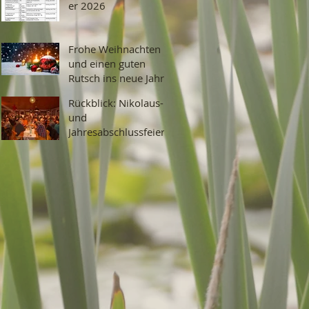
er 2026
Frohe Weihnachten
und einen guten
Rutsch ins neue Jahr
2026!
Rückblick: Nikolaus-
und
Jahresabschlussfeier