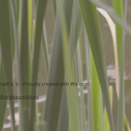
erein Darmstadt e. V. - Proudly create
ftungsausschluss