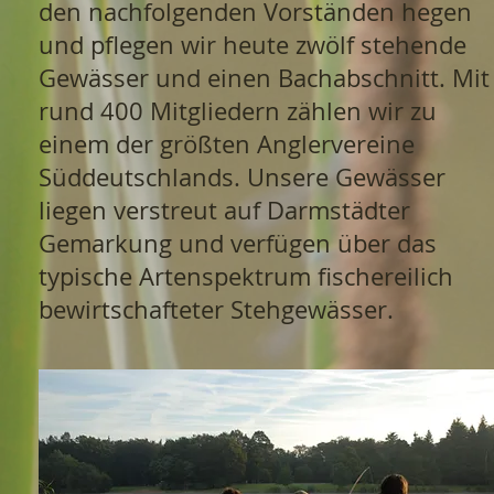
den nachfolgenden Vorständen hegen
und pflegen wir heute zwölf stehende
Gewässer und einen Bachabschnitt. Mit
rund 400 Mitgliedern zählen wir zu
einem der größten Anglervereine
Süddeutschlands. Unsere Gewässer
liegen verstreut auf Darmstädter
Gemarkung und verfügen über das
typische Artenspektrum fischereilich
bewirtschafteter Stehgewässer.