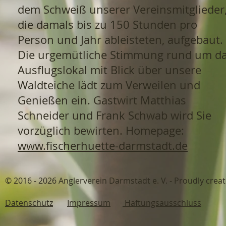
dem Schweiß unserer Vereinsmitglieder
die damals bis zu 150 Stunden pro
Person und Jahr ableisteten, aufgebaut.
Die urgemütliche Stimmung rund um d
Ausflugslokal mit Blick über unsere
Waldteiche lädt zum Verweilen und
Genießen ein. Gastwirt Matthias
Schneider und Frank Schwab wird Sie
vorzüglich bewirten. Homepage:
www.fischerhuette-darmstadt.de
© 2016 - 2026 Anglerverein Darmstadt 
Datenschutz
Impressum
Haftungsausschluss