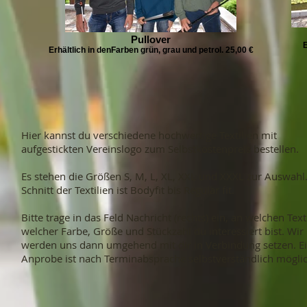
Pullover
E
Erhältlich in denFarben grün, grau und petrol. 25,00 €
Hier kannst du verschiedene hochwertige Textilien mit
aufgestickten Vereinslogo zum Selbstkostenpreis bestellen.
Es stehen die Größen S, M, L, XL, XXL und XXXL zur Auswahl
Schnitt der Textilien ist Bodyfit bis Regular fit.
Bitte trage in das Feld Nachricht (rechts) ein, an welchen Texti
welcher Farbe, Größe und Stückzahl du interessiert bist. Wir
werden uns dann umgehend mit dir in Verbindung setzen. E
Anprobe ist nach Terminabsprache selbstverständlich möglic