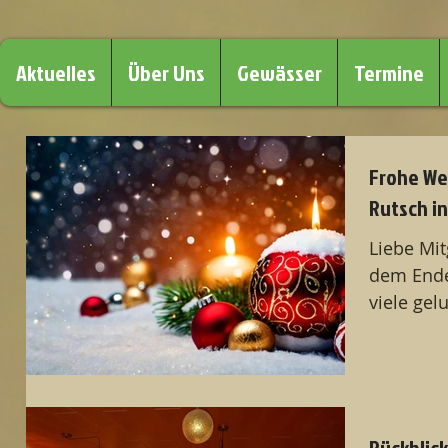
Aktuelles
Über Uns
Gewässer
Termine
Frohe We
Rutsch in
Liebe Mitgli
dem Ende
viele ge
schöne 
zurückbl
bildete u
Jahresabs
Darmstad
Rückblick