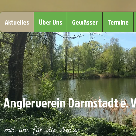
Aktuelles
Über Uns
Gewässer
Termine
Anglerverein Darmstadt e. V
mit uns für die Natur