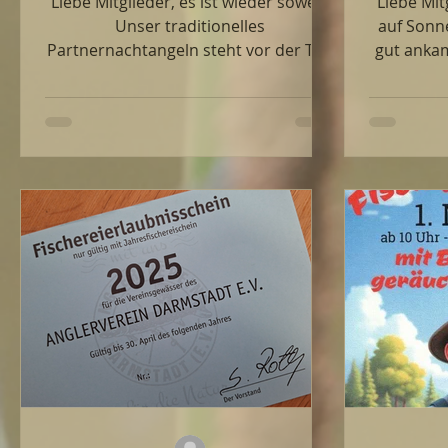
Liebe Mitglieder, es ist wieder soweit!
Liebe Mit
Unser traditionelles
auf Sonne
Partnernachtangeln steht vor der Tür.
gut ankam
🗓 Termin: Samstag, 27. Juni 2026 ⏰
erne
Uhrzeit: 17:00 Uhr bis 01:00 Uhr 📍
Hegefisch
Ort: Waldteiche bei der Fischerhütte
an der Gr
Wie jedes Jahr verbinden wir das
am: 🗓 Termin: Sonntag, 14. Juni 2026
gemeinsame Angeln mit einem
⏰ Zeitr
gemütlichen Grill & Chill. Für das
Treffpun
leibliche Wohl ist vor Ort gesorgt –
Eine Anmel
bringt also gute Laune, eure
Wir freue
Ausrüstung und (natürlich nicht
hohe Bet
verpflichtend) eure Begleitung mit.
anzuknü
Wir freuen uns auf einen entspannten
s
Abend