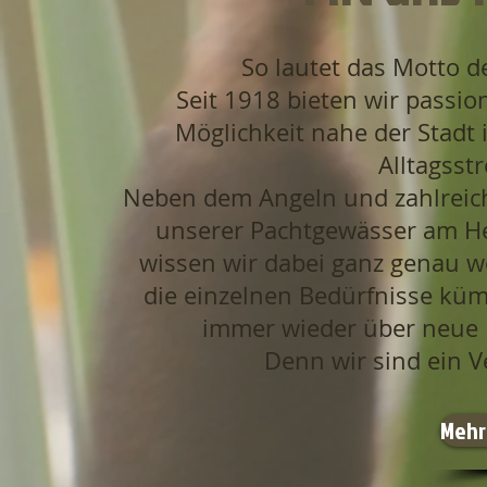
genießen
So lautet das Motto d
Seit 1918 bieten wir passio
Möglichkeit nahe der Stad
Alltagsst
Neben dem Angeln und zahlreiche
unserer Pachtgewässer am He
wissen wir dabei ganz genau
die einzelnen Bedürfnisse küm
immer wieder über neue I
Denn wir sind ein V
Mehr