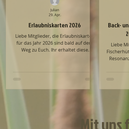
Julian
29. Apr.
Erlaubniskarten 2026
Back- un
2
Liebe Mitglieder, die Erlaubniskarten
für das Jahr 2026 sind bald auf dem
Liebe Mi
Weg zu Euch. Ihr erhaltet diese
Fischerhüt
zusammen mit dem 2. Rundschreiben.
Resonanz
Bis zum Erhalt gilt weiterhin die Karte
es auch 
für das Jahr 2025! Das angeln ohne
geben. A
gültige Erlaubniskarte ist verboten!
der Angl
Euer Vorstand
Backfi
Getränken
ein (An
reicht) 
ganz n
Mit uns 
einkehre
Getränk